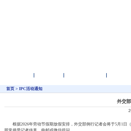
首 页
IPC活动通知
IPC活动集萃
IPC服务
首页
>
IPC活动通知
外交部
2
根据2026年劳动节假期放假安排，外交部例行记者会将于5月1
照常接受记者传真、电邮或微信提问。